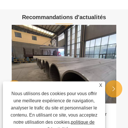
Recommandations d'actualités
X


Nous utilisons des cookies pour vous offrir
une meilleure expérience de navigation,
analyser le trafic du site et personnaliser le
Pourquoi choisir des tubes soudés en acier
contenu. En utilisant ce site, vous acceptez
allié pour les applications industrielles ?
notre utilisation des cookies.
politique de