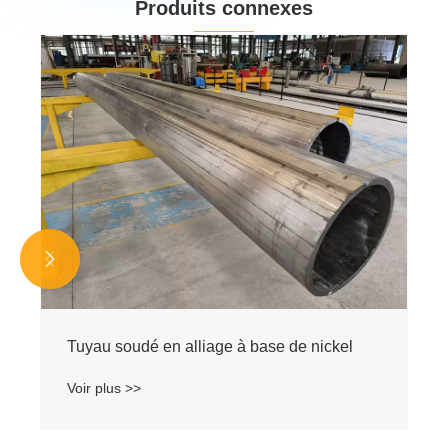
Produits connexes


Tuyau soudé en alliage à base de nickel
Voir plus >>