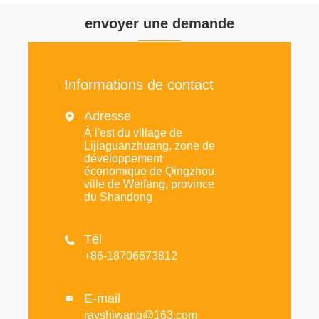
envoyer une demande
Informations de contact
Adresse

À l'est du village de
Lijiaguanzhuang, zone de
développement
économique de Qingzhou,
ville de Weifang, province
du Shandong
Tél

+86-18706673812
E-mail

rayshiwang@163.com